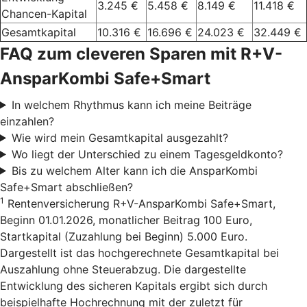
3.245 €
5.458 €
8.149 €
11.418 €
Chancen-Kapital
Gesamtkapital
10.316 €
16.696 €
24.023 €
32.449 €
FAQ zum cleveren Sparen mit R+V-
AnsparKombi Safe+Smart
In welchem Rhythmus kann ich meine Beiträge
einzahlen?
Wie wird mein Gesamtkapital ausgezahlt?
Wo liegt der Unterschied zu einem Tagesgeldkonto?
Bis zu welchem Alter kann ich die AnsparKombi
Safe+Smart abschließen?
1
Rentenversicherung R+V-AnsparKombi Safe+Smart,
Beginn 01.01.2026, monatlicher Beitrag 100 Euro,
Startkapital (Zuzahlung bei Beginn) 5.000 Euro.
Dargestellt ist das hochgerechnete Gesamtkapital bei
Auszahlung ohne Steuerabzug. Die dargestellte
Entwicklung des sicheren Kapitals ergibt sich durch
beispielhafte Hochrechnung mit der zuletzt für