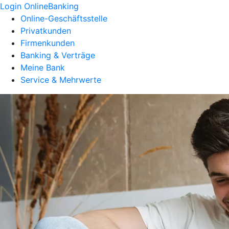
Login OnlineBanking
Online-Geschäftsstelle
Privatkunden
Firmenkunden
Banking & Verträge
Meine Bank
Service & Mehrwerte