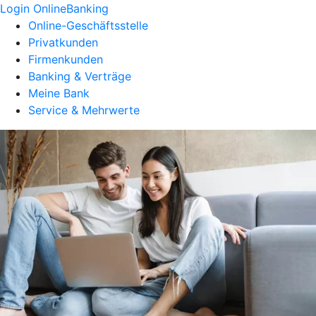
Login OnlineBanking
Online-Geschäftsstelle
Privatkunden
Firmenkunden
Banking & Verträge
Meine Bank
Service & Mehrwerte